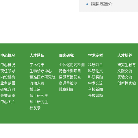
胰腺癌简介
中心概况
人才队伍
临床研究
学术专栏
人才培养
中心概况
学术骨干
个体化用药检测
科研项目
研究生教育
现任领导
生物诊疗中心
特色检测项目
科研论文
文献交流
内设机构
精准医疗研究院
易感基因筛查
科研奖励
实验交流
业务范围
流动人员
高通量检测
学术交流
创新性实验
研究方向
博士后
规章制度
科技新闻
荣誉资质
博士研究生
开放课题
中心图片
硕士研究生
校友录