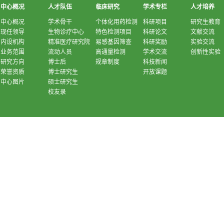
中心概况
人才队伍
临床研究
学术专栏
人才培养
中心概况
学术骨干
个体化用药检测
科研项目
研究生教育
现任领导
生物诊疗中心
特色检测项目
科研论文
文献交流
内设机构
精准医疗研究院
易感基因筛查
科研奖励
实验交流
业务范围
流动人员
高通量检测
学术交流
创新性实验
研究方向
博士后
规章制度
科技新闻
荣誉资质
博士研究生
开放课题
中心图片
硕士研究生
校友录