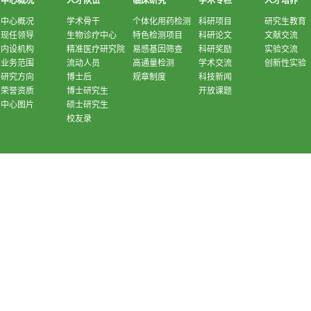
中心概况
人才队伍
临床研究
学术专栏
人才培养
中心概况
学术骨干
个体化用药检测
科研项目
研究生教育
现任领导
生物诊疗中心
特色检测项目
科研论文
文献交流
内设机构
精准医疗研究院
易感基因筛查
科研奖励
实验交流
业务范围
流动人员
高通量检测
学术交流
创新性实验
研究方向
博士后
规章制度
科技新闻
荣誉资质
博士研究生
开放课题
中心图片
硕士研究生
校友录