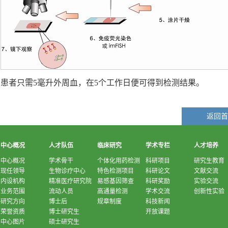
患者只需5毫升外周血，在5个工作日便可得到检测结果。
返回首
中心概况
人才队伍
临床研究
学术专栏
人才培养
中心概况
学术骨干
个体化用药检测
科研项目
研究生教育
现任领导
生物诊疗中心
特色检测项目
科研论文
文献交流
内设机构
精准医疗研究院
易感基因筛查
科研奖励
实验交流
业务范围
流动人员
高通量检测
学术交流
创新性实验
研究方向
博士后
规章制度
科技新闻
荣誉资质
博士研究生
开放课题
中心图片
硕士研究生